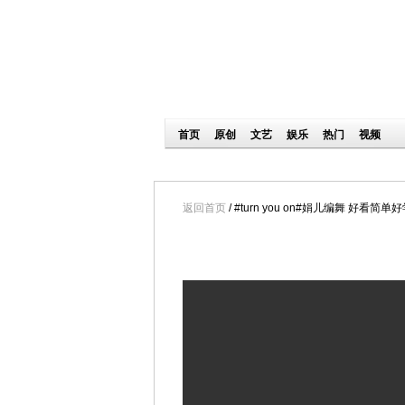
返回首页
/ #turn you on#娟儿编舞 好