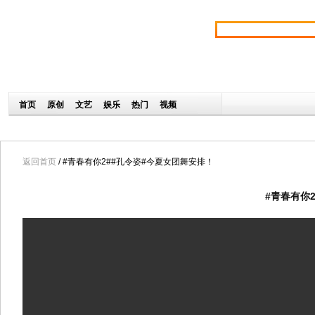
返回首页
/ #青春有你2##孔令姿#今夏女团舞安排！
#青春有你