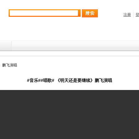
续》鹏飞演唱
#音乐##唱歌# 《明天还是要继续》鹏飞演唱